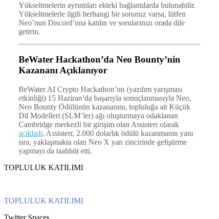
Yükseltmelerin ayrıntıları ekteki bağlantılarda bulunabilir.
Yükseltmelerle ilgili herhangi bir sorunuz varsa, lütfen
Neo’nun Discord’una katılın ve sorularınızı orada dile
getirin.
BeWater Hackathon’da Neo Bounty’nin
Kazananı Açıklanıyor
BeWater AI Crypto Hackathon’un (yazılım yarışması
etkinliği) 15 Haziran’da başarıyla sonuçlanmasıyla Neo,
Neo Bounty Ödülünün kazananını, topluluğa ait Küçük
Dil Modelleri (SLM’ler) ağı oluşturmaya odaklanan
Cambridge merkezli bir girişim olan Assisterr olarak
açıkladı
. Assisterr, 2.000 dolarlık ödülü kazanmanın yanı
sıra, yaklaşmakta olan Neo X yan zincirinde geliştirme
yapmayı da taahhüt etti.
TOPLULUK KATILIMI
TOPLULUK KATILIMI
Twitter Spaces