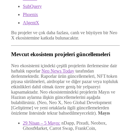
SubQuery
Phoenix
AIgentX
Bu projeler ve çok daha fazlası, canlı ve büyüyen bir Neo
X ekosistemine katkıda bulunacaktır.
Mevcut ekosistem projeleri güncellemeleri
Neo ekosistemi içindeki çeşitli projelerin ilerlemesine dair
haftalık raporlar
Neo News Today
tarafından
derlenmektedir. Raporlar ürün güncellemeleri, NFT/token
piyasa sürülmeleri, airdroplar ve diğer pazar veya topluluk
etkinlikleri dahil olmak üzere geniş bir yelpazeyi
kapsamaktadır. Neo ekosistemindeki projelerin Mayıs ve
Haziran aylarına ilişkin güncellemelerini aşağıda
bulabilirsiniz. (Neo, Neo X, Neo Global Development
[Geliştirme] ve yeni ortaklarla ilgili güncellemelerden
önizleme listesinde tekrar bahsedilmeyecektir).
Mayıs
29 Nisan – 5 Mayıs:
nDapp, Pixudi, Neobox,
GhostMarket, Carrot Swap, FrankCoin,