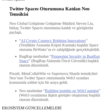
Twitter Spaces Oturumuna Katılan Neo
Temsilcisi
Neo Global Geliştirme Geliştirme Müdürü Steven Liu,
birkaç Twitter Spaces oturumuna katıldı ve görüşlerini
paylaştı.
“
AI Crypto Connect: Bridging Innovations
”
(Yenilikler Arasında Köprü Kurmak) başlıklı Space
oturumu BeWater’ın ev sahipliğinde gerçekleştirildi.
BugRap tarafından “
Pioneering Security in BugRap
Space
” (BugRap Alanında Öncü Güvenlik) başlıklı
oturum düzenlendi.
Pixudi, MetaCollabWin ve Supernova Shards temsilcileri
Neo’nun Twitter Space oturumunda Web3 oyunları
konusunda sohbet için bir araya geldi.
Neo tarafından “
Building insights on Web3 gaming
”
(Web3 oyunlarına ilişkin görüşler oluşturma) başlıklı
oturum düzenlendi.
EKOSİSTEM GÜNCELLEMELERİ