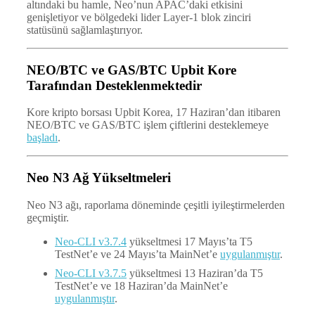
altındaki bu hamle, Neo’nun APAC’daki etkisini
genişletiyor ve bölgedeki lider Layer-1 blok zinciri
statüsünü sağlamlaştırıyor.
NEO/BTC ve GAS/BTC Upbit Kore
Tarafından Desteklenmektedir
Kore kripto borsası Upbit Korea, 17 Haziran’dan itibaren
NEO/BTC ve GAS/BTC işlem çiftlerini desteklemeye
başladı
.
Neo N3 Ağ Yükseltmeleri
Neo N3 ağı, raporlama döneminde çeşitli iyileştirmelerden
geçmiştir.
Neo-CLI v3.7.4
yükseltmesi 17 Mayıs’ta T5
TestNet’e ve 24 Mayıs’ta MainNet’e
uygulanmıştır
.
Neo-CLI v3.7.5
yükseltmesi 13 Haziran’da T5
TestNet’e ve 18 Haziran’da MainNet’e
uygulanmıştır
.