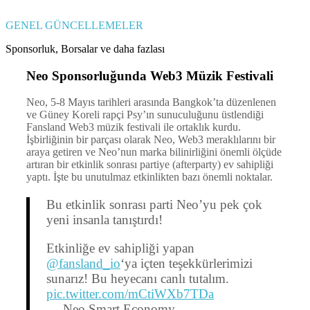
GENEL GÜNCELLEMELER
Sponsorluk, Borsalar ve daha fazlası
Neo Sponsorluğunda Web3 Müzik Festivali
Neo, 5-8 Mayıs tarihleri arasında Bangkok’ta düzenlenen
ve Güney Koreli rapçi Psy’ın sunuculuğunu üstlendiği
Fansland Web3 müzik festivali ile ortaklık kurdu.
İşbirliğinin bir parçası olarak Neo, Web3 meraklılarını bir
araya getiren ve Neo’nun marka bilinirliğini önemli ölçüde
artıran bir etkinlik sonrası partiye (afterparty) ev sahipliği
yaptı. İşte bu unutulmaz etkinlikten bazı önemli noktalar.
Bu etkinlik sonrası parti Neo’yu pek çok
yeni insanla tanıştırdı!
Etkinliğe ev sahipliği yapan
@fansland_io
‘ya içten teşekkürlerimizi
sunarız! Bu heyecanı canlı tutalım.
pic.twitter.com/mCtiWXb7TDa
— Neo Smart Economy