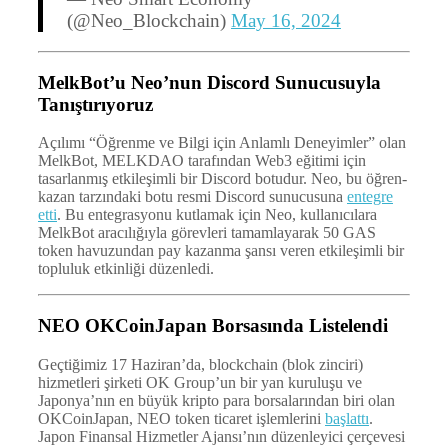
(@Neo_Blockchain)
May 16, 2024
MelkBot’u Neo’nun Discord Sunucusuyla
Tanıştırıyoruz
Açılımı “Öğrenme ve Bilgi için Anlamlı Deneyimler” olan
MelkBot, MELKDAO tarafından Web3 eğitimi için
tasarlanmış etkileşimli bir Discord botudur. Neo, bu öğren-
kazan tarzındaki botu resmi Discord sunucusuna
entegre
etti
. Bu entegrasyonu kutlamak için Neo, kullanıcılara
MelkBot aracılığıyla görevleri tamamlayarak 50 GAS
token havuzundan pay kazanma şansı veren etkileşimli bir
topluluk etkinliği düzenledi.
NEO OKCoinJapan Borsasında Listelendi
Geçtiğimiz 17 Haziran’da, blockchain (blok zinciri)
hizmetleri şirketi OK Group’un bir yan kuruluşu ve
Japonya’nın en büyük kripto para borsalarından biri olan
OKCoinJapan, NEO token ticaret işlemlerini
başlattı
.
Japon Finansal Hizmetler Ajansı’nın düzenleyici çerçevesi